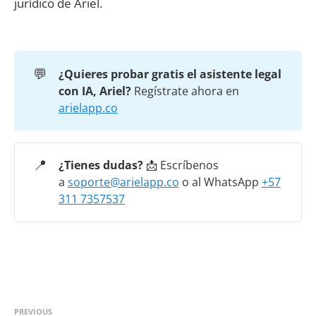
jurídico de Ariel.
💬
¿Quieres probar gratis el asistente legal 
con IA, Ariel? 
Regístrate ahora en
arielapp.co
📍
¿Tienes dudas?
📩 Escríbenos
a
soporte@arielapp.co
o al WhatsApp
+57
311 7357537
PREVIOUS