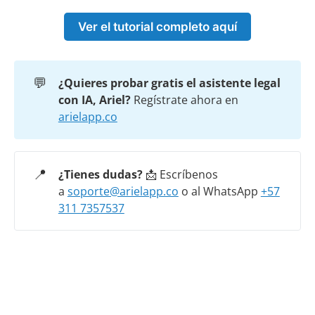
Ver el tutorial completo aquí
💬
¿Quieres probar gratis el asistente legal 
con IA, Ariel? 
Regístrate ahora en
arielapp.co
📍
¿Tienes dudas?
📩 Escríbenos
a
soporte@arielapp.co
o al WhatsApp
+57
311 7357537