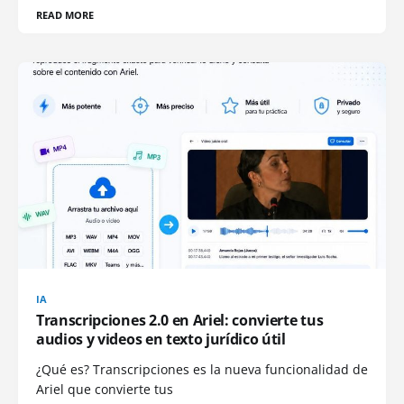
READ MORE
IA
Transcripciones 2.0 en Ariel: convierte tus
audios y videos en texto jurídico útil
¿Qué es? Transcripciones es la nueva funcionalidad de
Ariel que convierte tus