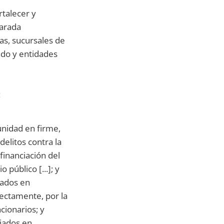
rtalecer y
larada
as, sucursales de
ado y entidades
:
unidad en firme,
delitos contra la
financiación del
 público [...]; y
iados en
rectamente, por la
cionarios; y
liados en