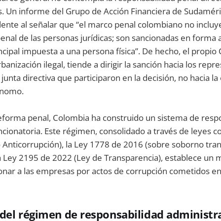
as. Un informe del Grupo de Acción Financiera de Sudamér
nte al señalar que “el marco penal colombiano no incluye
enal de las personas jurídicas; son sancionadas en forma 
ncipal impuesta a una persona física”. De hecho, el propio
banización ilegal, tiende a dirigir la sanción hacia los repr
junta directiva que participaron en la decisión, no hacia l
ónomo.
reforma penal, Colombia ha construido un sistema de resp
ncionatoria. Este régimen, consolidado a través de leyes 
 Anticorrupción), la Ley 1778 de 2016 (sobre soborno tran
a Ley 2195 de 2022 (Ley de Transparencia), establece un 
ionar a las empresas por actos de corrupción cometidos en
s del régimen de responsabilidad administr