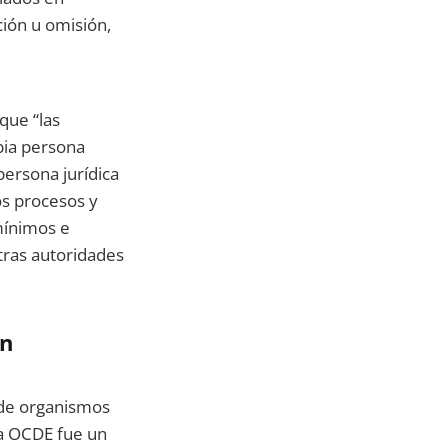
ción u omisión,
que “las
opia persona
persona jurídica
os procesos y
mínimos e
otras autoridades
ón
 de organismos
la OCDE fue un