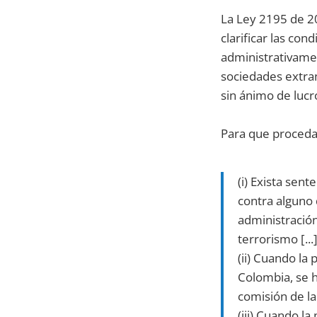
La Ley 2195 de 20
clarificar las con
administrativamen
sociedades extra
sin ánimo de lucr
Para que proceda
(i) Exista sen
contra alguno 
administración
terrorismo [...
(ii) Cuando la
Colombia, se h
comisión de la
(iii) Cuando l