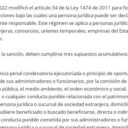
22 modificó el artículo 34 de la Ley 1474 de 2011 para fo
diciones bajo las cuales una persona jurídica puede ser dec
te responsable. Este régimen se aplica a personas jurídic
njeras, consorcios, uniones temporales, empresas del Est
o.
 la sanción, deben cumplirse tres supuestos acumulativos
tencia penal condenatoria ejecutoriada o principio de oport
de sus administradores o funcionarios, por la comisión de 
 pública, el medio ambiente, el orden económico y social, 
] o cualquier conducta punible relacionada con el patrimonio
 persona jurídica o sucursal de sociedad extranjera, domicil
ubiere beneficiado o buscado beneficiarse, directa o indi
 conducta punible cometida por sus administradores o fun
a persona jurídica o sucursal de sociedad extranjera, domici