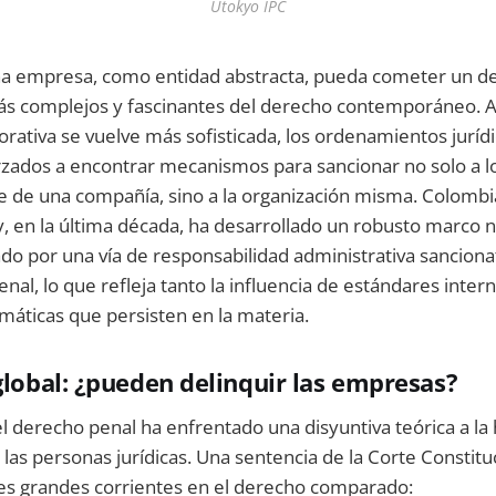
Utokyo IPC
na empresa, como entidad abstracta, pueda cometer un del
ás complejos y fascinantes del derecho contemporáneo. A
orativa se vuelve más sofisticada, los ordenamientos jurídi
zados a encontrar mecanismos para sancionar no solo a lo
 de una compañía, sino a la organización misma. Colombia
y, en la última década, ha desarrollado un robusto marco n
o por una vía de responsabilidad administrativa sancionat
al, lo que refleja tanto la influencia de estándares inte
máticas que persisten en la materia.
 global: ¿pueden delinquir las empresas?
l derecho penal ha enfrentado una disyuntiva teórica a la 
 las personas jurídicas. Una sentencia de la Corte Constit
tres grandes corrientes en el derecho comparado: