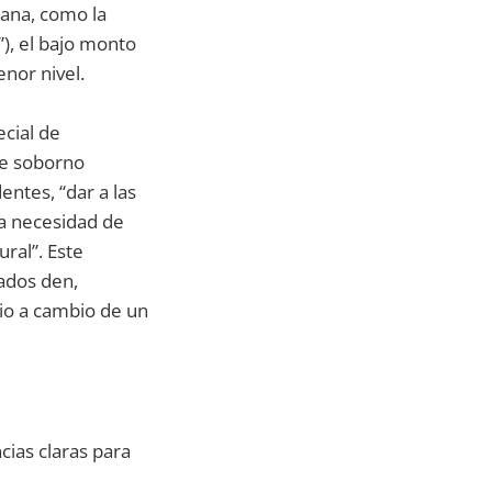
iana, como la
), el bajo monto
nor nivel.
cial de
de soborno
entes, “dar a las
la necesidad de
ral”. Este
ados den,
cio a cambio de un
cias claras para